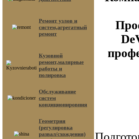
Ремонт узлов и
Про
систем,агрегатный
ремонт
De
профе
Кузовной
ремонт,малярные
работы и
полировка
Обслуживание
систем
кондиционировния
Геометрия
(регулировка
Подгото
развал/схождения)