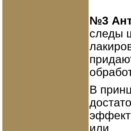
№3 Ант
следы ш
лакиро
придаю
обрабо
В принц
достато
эффект
или