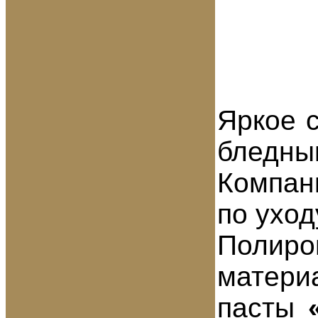
Яркое 
бледны
Компа
по ухо
Полиро
матери
пасты