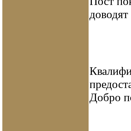
Пост по
доводят
Квалифи
предост
Добро п