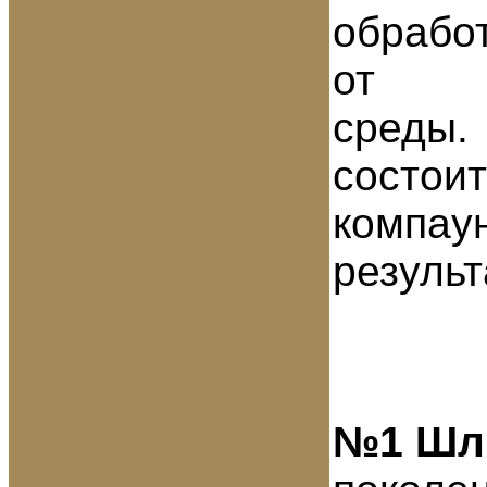
обрабо
от в
состо
компау
результ
№1 Шл