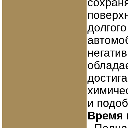
сохраня
поверх
долгого
автомоб
негатив
облада
достига
химичес
и подо
Время 