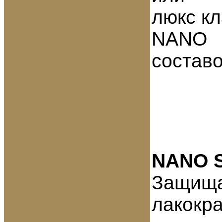
люкс к
NANO
состав
NANO S
Защищае
лакокра