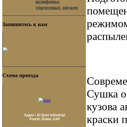
шлифовка
помещен
тормозных дисков
режимом
Запишитесь к нам
распыле
Схема проезда
Совреме
Сушка о
кузова 
краски 
Адрес: Al Quoz Industrial
Fourth, Dubai, UAE