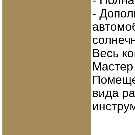
- Полна
- Допол
автомо
солнеч
Весь к
Мастер
Помеще
вида р
инстру