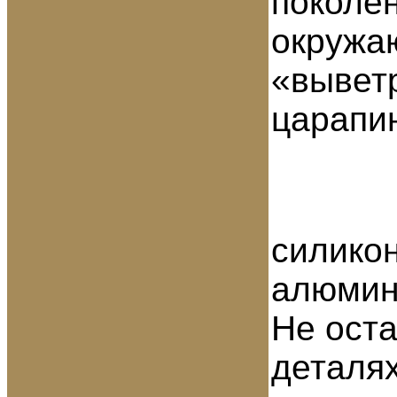
поколен
окружа
«вывет
царапи
силикон
алюмин
Не оста
дет