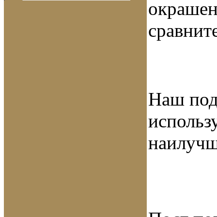
окрашен
сравнит
Наш под
использ
наилучш