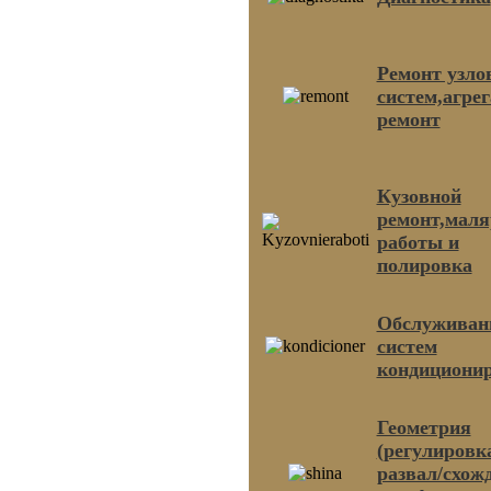
Ремонт узло
систем,агре
ремонт
Кузовной
ремонт,мал
работы и
полировка
Обслуживан
систем
кондициони
Геометрия
(регулировк
развал/схож